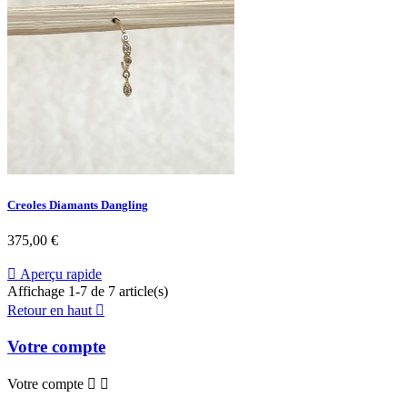
Creoles Diamants Dangling
Prix
375,00 €

Aperçu rapide
Affichage 1-7 de 7 article(s)
Retour en haut

Votre compte
Votre compte

