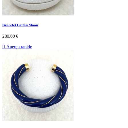
Bracelet Caftan Moon
Prix
280,00 €

Aperçu rapide