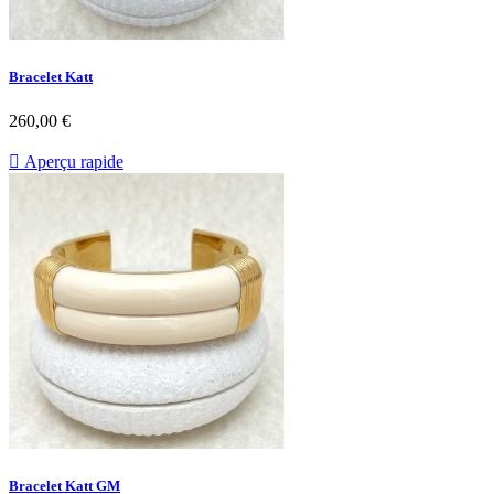
Bracelet Katt
Prix
260,00 €

Aperçu rapide
Bracelet Katt GM