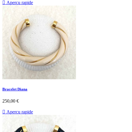

Aperçu rapide
Bracelet Diana
Prix
250,00 €

Aperçu rapide