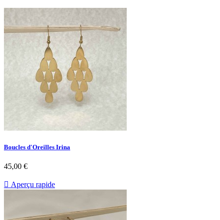
Boucles d'Oreilles Irina
Prix
45,00 €

Aperçu rapide