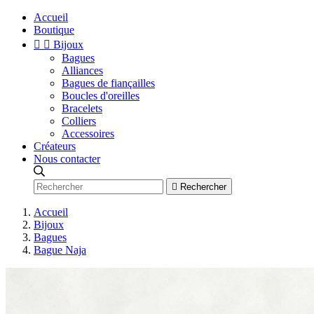
Accueil
Boutique


Bijoux
Bagues
Alliances
Bagues de fiançailles
Boucles d'oreilles
Bracelets
Colliers
Accessoires
Créateurs
Nous contacter

Rechercher
Accueil
Bijoux
Bagues
Bague Naja