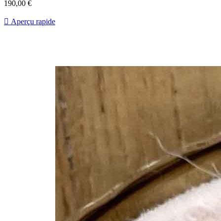
Prix
190,00 €

Aperçu rapide