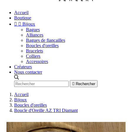
Accueil
Boutique


Bijoux
Bagues
Alliances
Bagues de fiançailles
Boucles d'oreilles
Bracelets
Colliers
Accessoires
Créateurs
Nous contacter

Rechercher
Accueil
Bijoux
Boucles d'oreilles
Boucle d'Oreille AZ TRI Diamant