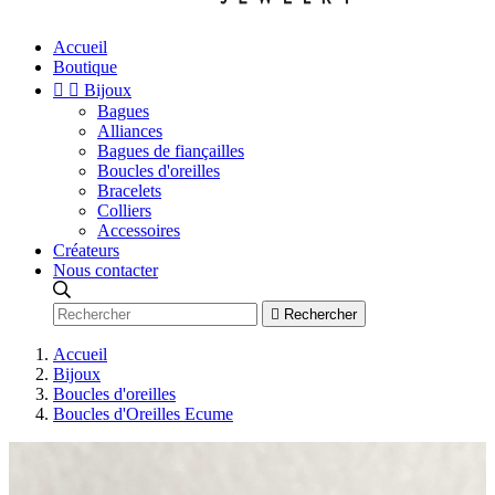
Accueil
Boutique


Bijoux
Bagues
Alliances
Bagues de fiançailles
Boucles d'oreilles
Bracelets
Colliers
Accessoires
Créateurs
Nous contacter

Rechercher
Accueil
Bijoux
Boucles d'oreilles
Boucles d'Oreilles Ecume