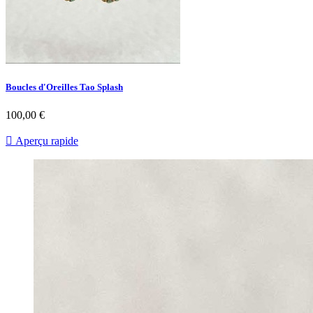
Boucles d'Oreilles Tao Splash
Prix
100,00 €

Aperçu rapide