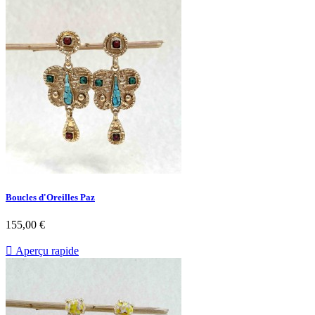
Boucles d'Oreilles Paz
Prix
155,00 €

Aperçu rapide