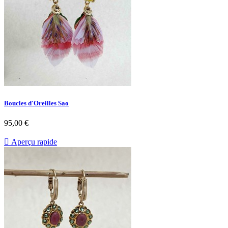
Boucles d'Oreilles Sao
Prix
95,00 €

Aperçu rapide