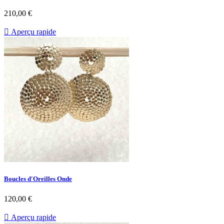
Prix
210,00 €

Aperçu rapide
Boucles d'Oreilles Onde
Prix
120,00 €

Aperçu rapide