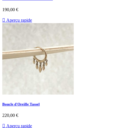
Prix
190,00 €

Aperçu rapide
Boucle d'Oreille Tassel
Prix
220,00 €

Aperçu rapide