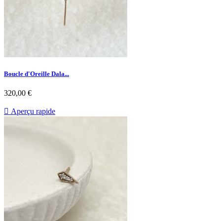
Boucle d'Oreille Dala...
Prix
320,00 €

Aperçu rapide