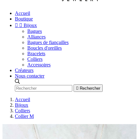
Accueil
Boutique


Bijoux
Bagues
Alliances
Bagues de fiançailles
Boucles d'oreilles
Bracelets
Colliers
Accessoires
Créateurs
Nous contacter

Rechercher
Accueil
Bijoux
Colliers
Collier M