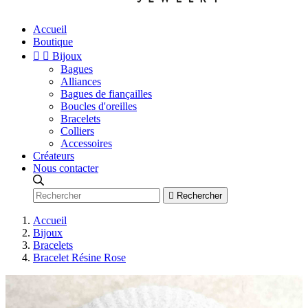
Accueil
Boutique


Bijoux
Bagues
Alliances
Bagues de fiançailles
Boucles d'oreilles
Bracelets
Colliers
Accessoires
Créateurs
Nous contacter

Rechercher
Accueil
Bijoux
Bracelets
Bracelet Résine Rose