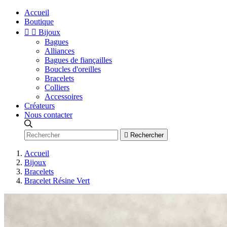
Accueil
Boutique


Bijoux
Bagues
Alliances
Bagues de fiançailles
Boucles d'oreilles
Bracelets
Colliers
Accessoires
Créateurs
Nous contacter

Rechercher
Accueil
Bijoux
Bracelets
Bracelet Résine Vert