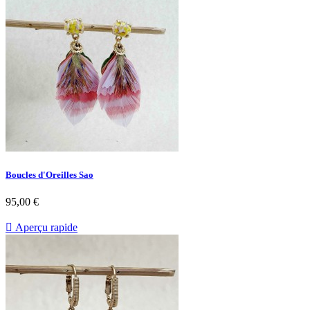
Boucles d'Oreilles Sao
Prix
95,00 €

Aperçu rapide