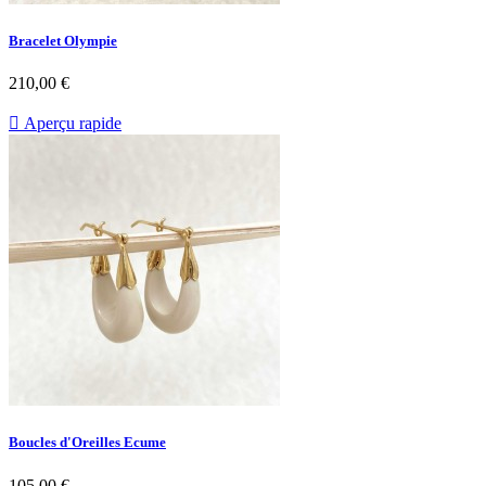
Bracelet Olympie
Prix
210,00 €

Aperçu rapide
Boucles d'Oreilles Ecume
Prix
105,00 €