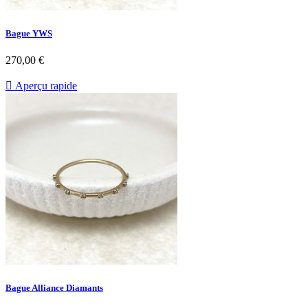
Bague YWS
Prix
270,00 €

Aperçu rapide
Bague Alliance Diamants