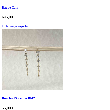
Bague Gaia
Prix
645,00 €

Aperçu rapide
Boucles d'Oreilles RMZ
Prix
55,00 €