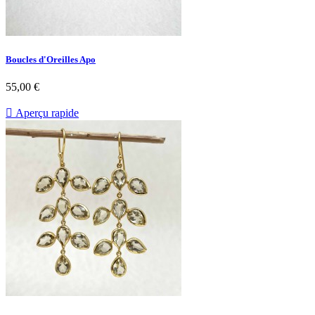
Boucles d'Oreilles Apo
Prix
55,00 €

Aperçu rapide