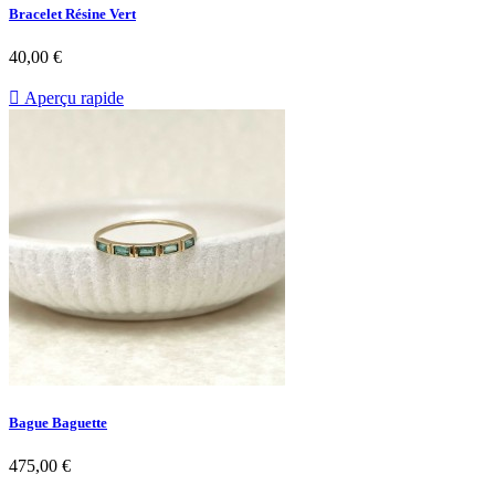
Bracelet Résine Vert
Prix
40,00 €

Aperçu rapide
Bague Baguette
Prix
475,00 €