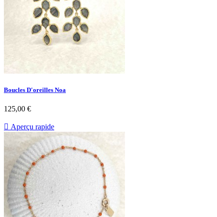
Boucles D'oreilles Noa
Prix
125,00 €

Aperçu rapide