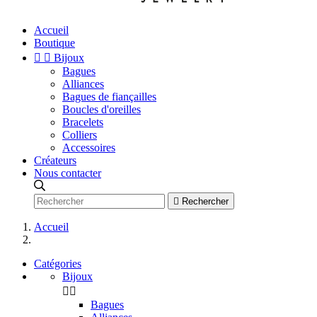
Accueil
Boutique


Bijoux
Bagues
Alliances
Bagues de fiançailles
Boucles d'oreilles
Bracelets
Colliers
Accessoires
Créateurs
Nous contacter

Rechercher
Accueil
Catégories
Bijoux


Bagues