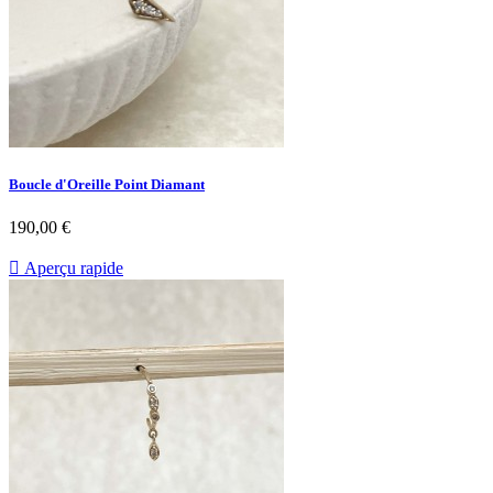
Boucle d'Oreille Point Diamant
Prix
190,00 €

Aperçu rapide