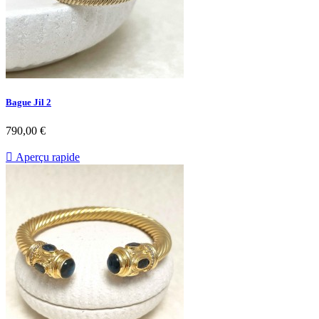
Bague Jil 2
Prix
790,00 €

Aperçu rapide