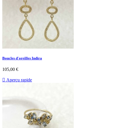
Boucles d'oreilles Indira
Prix
105,00 €

Aperçu rapide